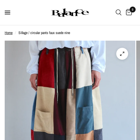
0
Home
/
Sillage / circular pants faux suede nine