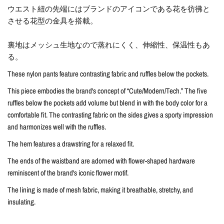
ウエスト紐の先端にはブランドのアイコンである花を彷彿と
させる花型の金具を搭載。
裏地はメッシュ生地なので蒸れにくく、伸縮性、保温性もあ
る。
These nylon pants feature contrasting fabric and ruffles below the pockets.
This piece embodies the brand's concept of “Cute/Modern/Tech.” The five
ruffles below the pockets add volume but blend in with the body color for a
comfortable fit. The contrasting fabric on the sides gives a sporty impression
and harmonizes well with the ruffles.
The hem features a drawstring for a relaxed fit.
The ends of the waistband are adorned with flower-shaped hardware
reminiscent of the brand's iconic flower motif.
The lining is made of mesh fabric, making it breathable, stretchy, and
insulating.