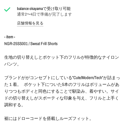
balance okayama
で受け取り可能
通常2〜4日で準備が完了します
店舗情報を見る
- item -
NGR-25SS001 / Sweat Frill Shorts
生地の切り替えしとポケット下のフリルが特徴的なナイロン
パンツ。
ブランドががコンセプトにしている”Cute/Modern/Tech”が詰まっ
た１着。 ポケット下についた5本のフリルはボリュームがあ
りつつもボディと同色にすることで馴染み、着やすい。サイ
ドの切り替えしがスポーティな印象を与え、フリルと上手く
調和する。
裾にはドローコードを搭載しルーズフィット。