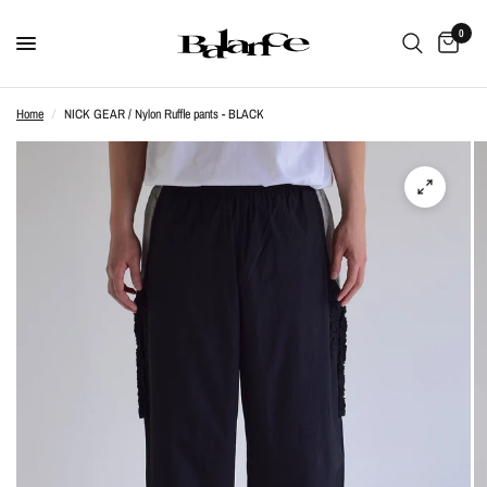
0
Home
/
NICK GEAR / Nylon Ruffle pants - BLACK