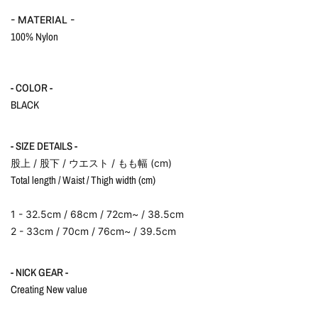
- MATERIAL -
100% Nylon
- COLOR -
BLACK
- SIZE DETAILS -
股上 / 股下 / ウエスト / もも幅 (cm)
Total length / Waist / Thigh width (cm)
1 -
32.5cm / 68cm / 72cm~ / 38.5cm
2 - 33cm
/ 70cm / 76cm~ / 39.5cm
- NICK GEAR -
Creating New value