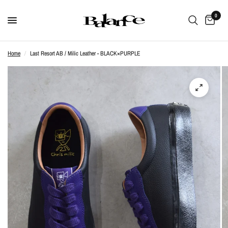
0
Home
/
Last Resort AB / Milic Leather - BLACK×PURPLE