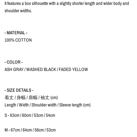
It features a box silhouette with a slightly shorter length and wider body and
shoulder widths.
- MATERIAL -
100% COTTON
- COLOR -
ASH GRAY / WASHED BLACK / FADED YELLOW
- SIZE DETAILS -
着丈 / 身幅 / 肩幅 / 袖丈 (cm)
Length / Width / Shoulder width / Sleeve length (cm)
S - 63cm / 60cm / 53cm / 54cm
M - 67cm / 64cm / 56cm / 53cm