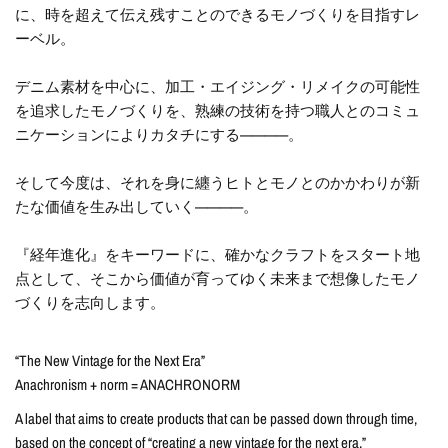
に、時を超えて伝え残すことのできるモノづくりを目指すレ
ーベル。
デニム素材を中心に、加工・エイジング・リメイクの可能性
を追求したモノづくりを、熟練の技術を持つ職人とのコミュ
ニケーションによりカタチにする————。
そして今度は、それを身に纏うヒトとモノとのかかわりが新
たな価値を生み出していく————。
『経年進化』をキーワードに、確かなクラフトをスタート地
点として、そこから価値が育ってゆく未来まで想像したモノ
づくりを志向します。
“The New Vintage for the Next Era”
Anachronism + norm = ANACHRONORM
A label that aims to create products that can be passed down through time,
based on the concept of “creating a new vintage for the next era.”