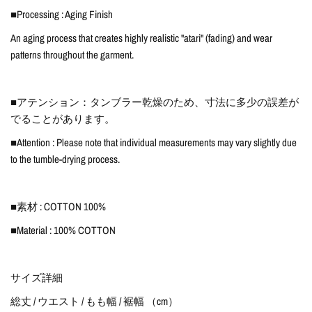
■Processing : Aging Finish
An aging process that creates highly realistic "atari" (fading) and wear
patterns throughout the garment.
■アテンション：タンブラー乾燥のため、寸法に多少の誤差が
でることがあります。
■Attention : Please note that individual measurements may vary slightly due
to the tumble-drying process.
■素材 : COTTON 100%
■Material : 100% COTTON
サイズ詳細
総丈 / ウエスト / もも幅 / 裾幅 （cm）