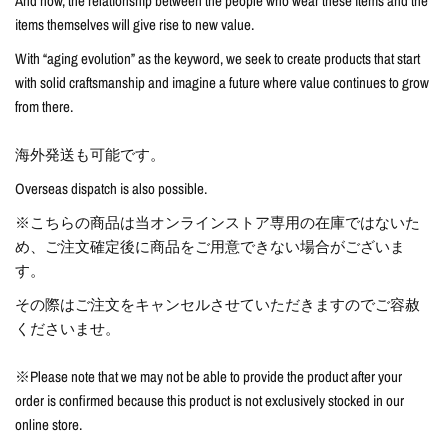
And now, the relationship between the people who wear these items and the
items themselves will give rise to new value.
With “aging evolution” as the keyword, we seek to create products that start
with solid craftsmanship and imagine a future where value continues to grow
from there.
海外発送も可能です。
Overseas dispatch is also possible.
※こちらの商品は当オンラインストア専用の在庫ではないた
め、ご注文確定後に商品をご用意できない場合がございま
す。
その際はご注文をキャンセルさせていただきますのでご容赦
くださいませ。
※Please note that we may not be able to provide the product after your
order is confirmed because this product is not exclusively stocked in our
online store.