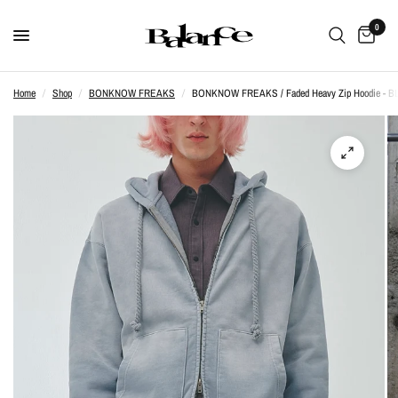
0
Home
/
Shop
/
BONKNOW FREAKS
/
BONKNOW FREAKS / Faded Heavy Zip Hoodie - 