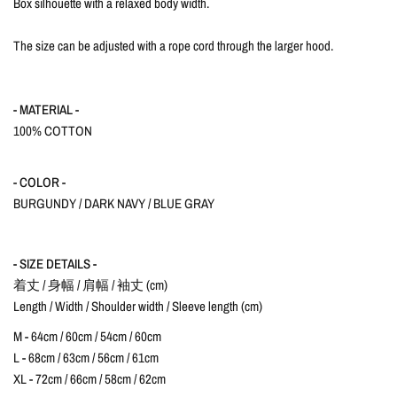
Box silhouette with a relaxed body width.
The size can be adjusted with a rope cord through the larger hood.
- MATERIAL -
100% COTTON
- COLOR -
BURGUNDY / DARK NAVY / BLUE GRAY
- SIZE DETAILS -
着丈 / 身幅 / 肩幅 / 袖丈 (cm)
Length / Width / Shoulder width / Sleeve length (cm)
M - 64cm / 60cm / 54cm / 60cm
L - 68cm / 63cm / 56cm / 61cm
XL - 72cm / 66cm / 58cm / 62cm